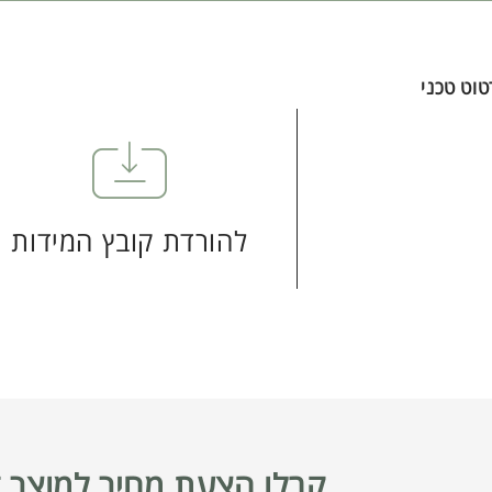
וט טכני
להורדת קובץ המידות
קבלו הצעת מחיר למוצר ז